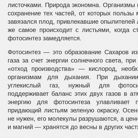
листочками. Природа экономна. Организмы 
сохранение тех частей, от которых пользы 
завязался плод, привлекавшие опылителей 
же самое происходит с листьями, когда с
фотосинтез замедляется.
Фотосинтез — это образование Сахаров из
газа за счет энер­гии солнечного света, пр
«отход производства» — кислород, необ
организмам для дыхания. При дыхании 
углекислый газ, нужный для фотосин
поддерживает баланс этих двух газов в а
энергию для фотосинтеза улавливает п
прида­ющий листьям зеленую окраску. Осен
не нужен, его молеку­лы разрушаются, а це
и магний — хранятся до весны в дру­гих част