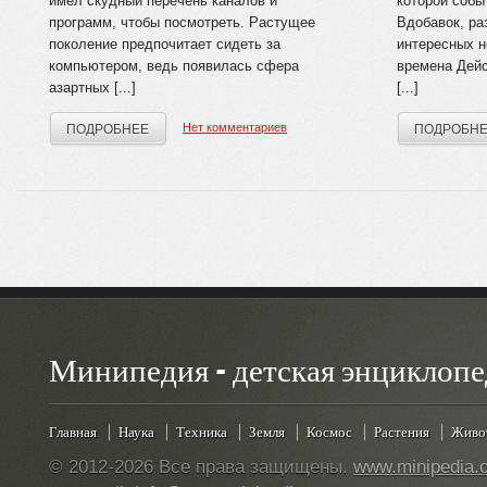
имел скудный перечень каналов и
которой собы
программ, чтобы посмотреть. Растущее
Вдобавок, ра
поколение предпочитает сидеть за
интересных 
компьютером, ведь появилась сфера
времена Дейс
азартных [...]
[...]
Нет комментариев
ПОДРОБНЕЕ
ПОДРОБН
Минипедия - детская энциклопе
Главная
Наука
Техника
Земля
Космос
Растения
Живо
© 2012-2026 Все права защищены.
www.minipedia.o