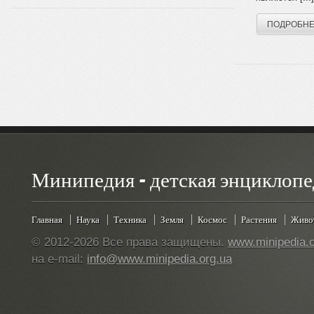
ПОДРОБН
Минипедия - детская энциклопе
Главная
Наука
Техника
Земля
Космос
Растения
Живо
© 2012-2026 Все права защищены.
www.minipedia.o
на e-mail:
info@www.minipedia.org.ua