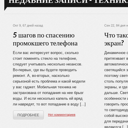
НЕДАВНИЕ ЗАПИСИ - ТЕХНИК
Окт 9, 67 дней назад
Сен 22, 84 дня 
5 шагов по спасению
Что так
промокшего телефона
экран?
Если вас интересует вопрос, сколько
Динамичное 
стоит поменять стекло на телефоне,
притягивает 
следует учитывать несколько нюансов.
автоматическ
Во-первых, где вы будете проводить
светящийся э
ремонт. А, во-вторых, насколько
поэтому свет
серьезной есть проблема и какой модели
столь популя
у вас гаджет. Мобильная техника не
экраны, и гд
застрахована от попадания на нее брызг
дальше. Све
воды. И если несколько капель ей вряд
особенности
ли навредят, то вот попадание в воду [...]
говорить про
то светодиод
Нет комментариев
ПОДРОБНЕЕ
собой высоко
для передачи
являются [...]