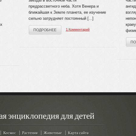
е
звезды в вос­точной части
части
предрассветного неба. Хотя Венера и
ангид
ближайшая к Земле планета, ее изучение
взгля
сильно затрудняет постоянный [...]
непон
их
крае
1 Комментарий
ПОДРОБНЕЕ
физик
ПО
ая энциклопедия для детей
Космос
Растения
Животные
Карта сайта