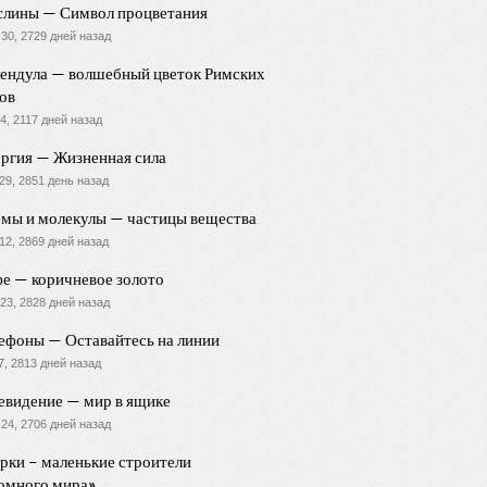
лины — Символ процветания
30, 2729 дней назад
ендула — волшебный цветок Римских
ов
4, 2117 дней назад
ргия — Жизненная сила
29, 2851 день назад
мы и молекулы — частицы вещества
12, 2869 дней назад
е — коричневое золото
23, 2828 дней назад
ефоны — Оставайтесь на линии
7, 2813 дней назад
евидение — мир в ящике
24, 2706 дней назад
рки – маленькие строители
омного мира»