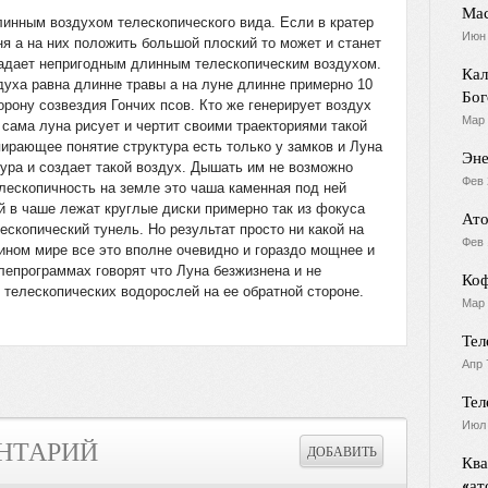
Мас
линным воздухом телескопического вида. Если в кратер
Июн 
я а на них положить большой плоский то может и станет
ладает непригодным длинным телескопическим воздухом.
Кал
уха равна длинне травы а на луне длинне примерно 10
Бог
орону созвездия Гончих псов. Кто же генерирует воздух
Мар 
 сама луна рисует и чертит своими траекториями такой
пирающее понятие структура есть только у замков и Луна
Эне
тура и создает такой воздух. Дышать им не возможно
Фев 
лескопичность на земле это чаша каменная под ней
 в чаше лежат круглые диски примерно так из фокуса
Ато
ескопический тунель. Но результат просто ни какой на
Фев 
 ином мире все это вполне очевидно и гораздо мощнее и
лепрограммах говорят что Луна безжизнена и не
Коф
телескопических водорослей на ее обратной стороне.
Мар 
Тел
Апр 
Тел
Июл 
НТАРИЙ
Ква
«ат