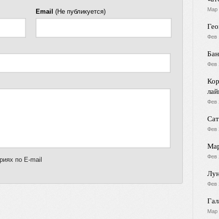
Мар 
Email
(Не публикуется)
Гео
Фев 
Бан
Фев 
Кор
лай
Фев 
Сат
Фев 
Мар
Фев 
иях по E-mail
Лун
Фев 
Гал
Мар 