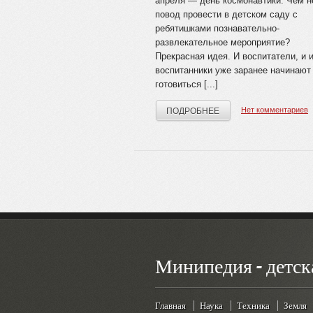
апреля — день космонавтики. Чем н
повод провести в детском саду с
ребятишками познавательно-
развлекательное мероприятие?
Прекрасная идея. И воспитатели, и 
воспитанники уже заранее начинают
готовиться [...]
Нет комментариев
ПОДРОБНЕЕ
Минипедия - детск
Главная
Наука
Техника
Земля