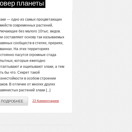
ковер планеты
лаки — одно из самых процветающих
мейств современных растений,
люча­ющее без малого 10тыс. видов.
и составляют основу так называемых
авяных сообществ в степях, прериях,
ваннах. На этих территориях
стоянно пасутся огромные стада
пытных, которые ежегодно
таптывают и ощипывают злаки, а тем
ть бы что. Секрет такой
знестойкости в осо­бом строении
аков. В отличие от многих других
авянистых растений злаки [...]
23 Комментариев
ПОДРОБНЕЕ