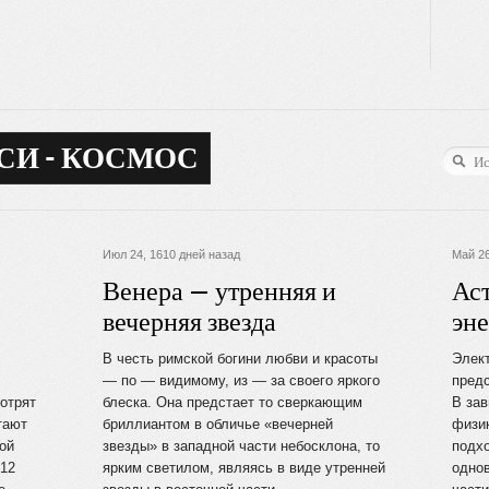
СИ - КОСМОС
Июл 24, 1610 дней назад
Май 26
Венера — утренняя и
Ас
вечерняя звезда
эн
В честь римской богини любви и красоты
Элек
— по — видимому, из — за своего яркого
предс
отрят
блеска. Она предстает то сверкающим
В зав
тают
бриллиантом в обличье «вечерней
физи
мой
звезды» в западной части небосклона, то
подх
 12
ярким светилом, являясь в виде утренней
однов