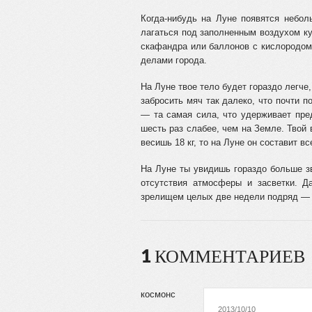
Когда-нибудь на Луне появятся неболь
лагаться под заполненным воздухом ку
скафандра или баллонов с кислородом.
делами города.
На Луне твое тело будет гораздо легче
забросить мяч так далеко, что почти п
— та самая сила, что удерживает пред
шесть раз слабее, чем на Зем­ле. Твой
ве­сишь 18 кг, то на Луне он составит все
На Луне ты увидишь гораздо больше зв
отсутствия атмосферы и засветки. 
зрелищем целых две недели подряд — 
1 КОММЕНТАРИЕВ
космонс
2013/10/10