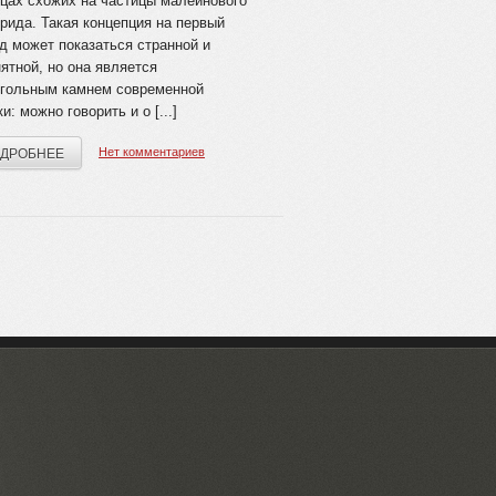
цах схожих на частицы малеинового
рида. Такая концепция на первый
д может показаться странной и
ятной, но она является
угольным камнем современной
и: можно говорить и о [...]
Нет комментариев
ДРОБНЕЕ