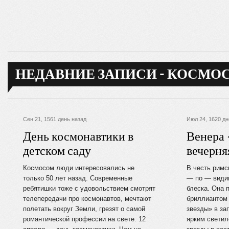
НЕДАВНИЕ ЗАПИСИ - КОСМО
Сен 21, 1561 день назад
Июл 24, 1620 дн
День космонавтики в
Венера 
детском саду
вечерня
Космосом люди интересовались не
В честь римс
только 50 лет назад. Современные
— по — видим
ребятишки тоже с удовольствием смотрят
блеска. Она 
телепередачи про космонавтов, мечтают
бриллиантом 
полетать вокруг Земли, грезят о самой
звезды» в за
романтической профессии на свете. 12
ярким светил