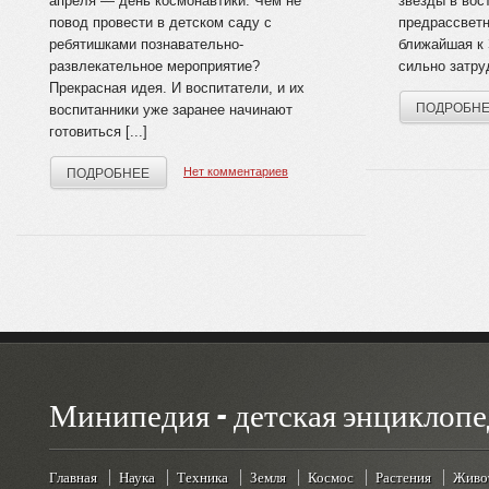
апреля — день космонавтики. Чем не
звезды в вос­
повод провести в детском саду с
предрассветн
ребятишками познавательно-
ближайшая к 
развлекательное мероприятие?
сильно затруд
Прекрасная идея. И воспитатели, и их
ПОДРОБН
воспитанники уже заранее начинают
готовиться [...]
Нет комментариев
ПОДРОБНЕЕ
Минипедия - детская энциклопе
Главная
Наука
Техника
Земля
Космос
Растения
Живо