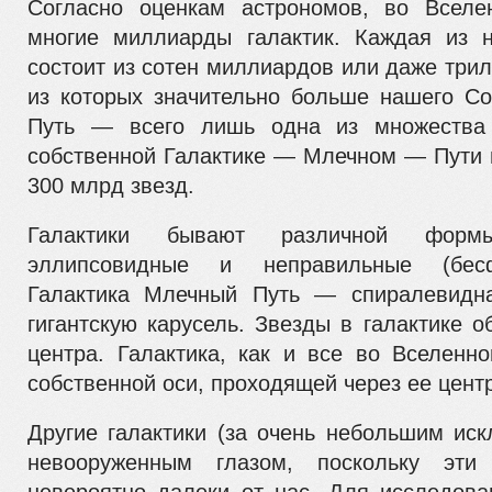
Согласно оценкам астрономов, во Вселе
многие
миллиарды галактик. Каждая из 
состоит из сотен миллиардов или даже три
из кото­рых значительно больше нашего 
Путь — всего лишь одна из множества 
собственной Галактике — Млечном — Пути 
300 млрд звезд.
Галактики бывают различной формы
эллипсовидные и не­правильные (бес
Галактика Млечный Путь — спиралевидн
гигантскую карусель. Звезды в галактике 
цен­тра. Галактика, как и все во Вселенн
собственной оси, про­ходящей через ее цент
Другие галактики (за очень небольшим ис
невооружен­ным глазом, поскольку эти