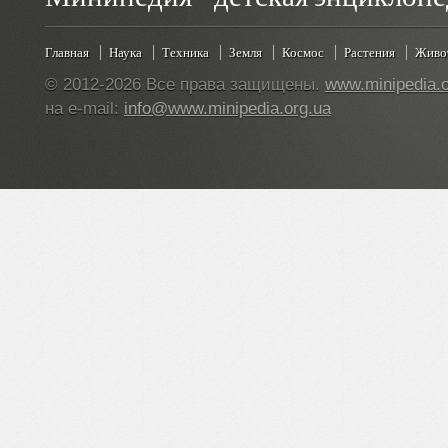
Главная
Наука
Техника
Земля
Космос
Растения
Живо
© 2012-2026 Все права защищены.
www.minipedia.o
на e-mail:
info@www.minipedia.org.ua