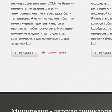
период существования СССР не было ни
отдохнуть с 
интернета, ни азартных игр, ни
речь идет о «
электронных книг, не у всех даже были
пошаговой ст
телевизоры. А если последний и был, то
К слову это п
имел скудный перечень каналов и
которой собы
программ, чтобы посмотреть. Растущее
Вдобавок, ра
поколение предпочитает сидеть за
интересных 
компьютером, ведь появилась сфера
времена Дейс
азартных [...]
[...]
Нет комментариев
ПОДРОБНЕЕ
ПОДРОБН
Минипедия - детская энциклопе