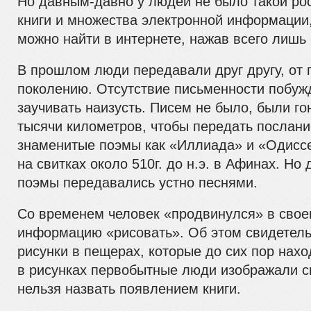
Но давным-давно у людей не было такой рос
книги и множества электронной информации,
можно найти в интернете, нажав всего лишь 
В прошлом люди передавали друг другу, от 
поколению. Отсутствие письменности побуж
заучивать наизусть. Писем не было, были го
тысячи километров, чтобы передать послани
знаменитые поэмы как «Иллиада» и «Одисс
на свитках около 510г. до н.э. в Афинах. Но 
поэмы передавались устно песнями.
Со временем человек «продвинулся» в свое
информацию «рисовать». Об этом свидетел
рисунки в пещерах, которые до сих пор нах
в рисунках первобытные люди изображали св
нельзя назвать появлением книги.