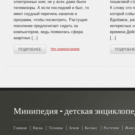
электронных книг, не у всех даже были
пошаговой ст
телевизоры. А если последний и был, то
К слову это п
имел скудный перечень каналов и
которой собы
программ, чтобы посмотреть. Растущее
Вдобавок, ра
поколение предпочитает сидеть за
интересных 
компьютером, ведь появилась сфера
времена Дейс
азартных [...]
[...]
Нет комментариев
ПОДРОБНЕЕ
ПОДРОБН
Минипедия - детская энциклопе
Главная
Наука
Техника
Земля
Космос
Растения
Живо