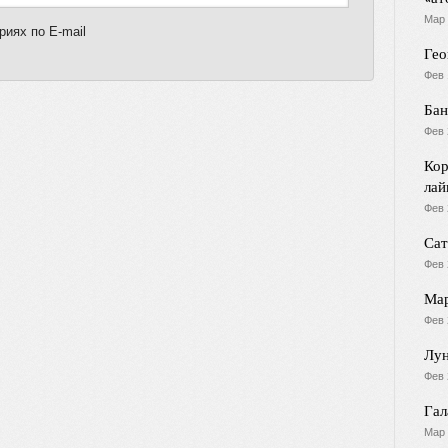
Мар 
иях по E-mail
Гео
Фев 
Бан
Фев 
Кор
лай
Фев 
Сат
Фев 
Мар
Фев 
Лун
Фев 
Гал
Мар 