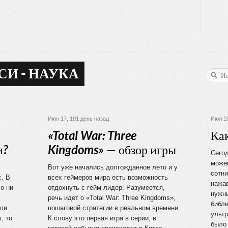
СИ - НАУКА
Июн 17, 191 день назад
Июл 15
«Total War: Three
Как
и?
Kingdoms» — обзор игры
Сего
можем
Вот уже начались долгожданное лето и у
сотни
с. В
всех геймеров мира есть возможность
нажав
о ни
отдохнуть с гейм лидер. Разумеется,
нужн
речь идет о «Total War: Three Kingdoms»,
библи
ыли
пошаговой стратегии в реальном времени.
ультр
, то
К слову это первая игра в серии, в
было 