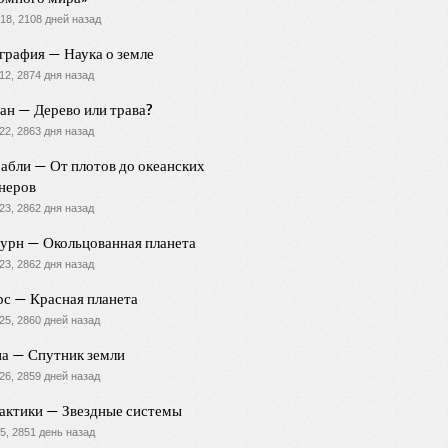
18, 2108 дней назад
графия — Наука о земле
12, 2874 дня назад
ан — Дерево или трава?
22, 2863 дня назад
абли — От плотов до океанских
неров
23, 2862 дня назад
урн — Окольцованная планета
23, 2862 дня назад
с — Красная планета
25, 2860 дней назад
а — Спутник земли
26, 2859 дней назад
актики — Звездные системы
5, 2851 день назад