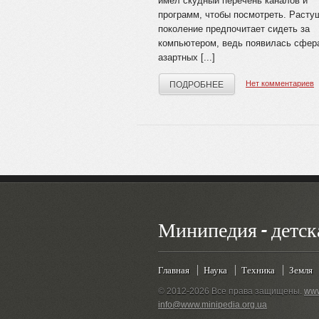
имел скудный перечень каналов и
программ, чтобы посмотреть. Расту
поколение предпочитает сидеть за
компьютером, ведь появилась сфер
азартных [...]
Нет комментариев
ПОДРОБНЕЕ
Минипедия - детск
Главная
Наука
Техника
Земля
© 2012-2026 Все права защищены.
www
info@www.minipedia.org.ua