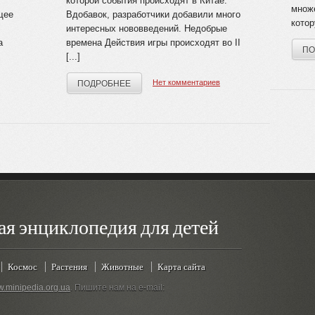
которой события происходят в Китае.
множ
щее
Вдобавок, разработчики добавили много
котор
интересных нововведений. Недобрые
а
времена Действия игры происходят во II
ПО
[...]
Нет комментариев
ПОДРОБНЕЕ
ая энциклопедия для детей
Космос
Растения
Животные
Карта сайта
.minipedia.org.ua
. Пишите нам на e-mail: