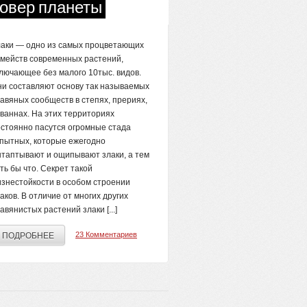
ковер планеты
лаки — одно из самых процветающих
мейств современных растений,
люча­ющее без малого 10тыс. видов.
и составляют основу так называемых
авяных сообществ в степях, прериях,
ваннах. На этих территориях
стоянно пасутся огромные стада
пытных, которые ежегодно
таптывают и ощипывают злаки, а тем
ть бы что. Секрет такой
знестойкости в осо­бом строении
аков. В отличие от многих других
авянистых растений злаки [...]
23 Комментариев
ПОДРОБНЕЕ