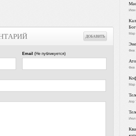
Мас
Июн 
Кал
Бог
Мар 
НТАРИЙ
Эне
Фев 
Email
(Не публикуется)
Ато
Фев 
Коф
Мар 
Тел
Апр 
Тел
Июл 
Ква
«ат