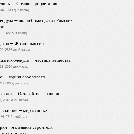
лины — Символ процветания
30, 2734 дня назад
ендула — волшебный цветок Римских
ов
4, 2122 дня назад
ргия — Жизненная сила
29, 2856 дней назад
мы и молекулы — частицы вещества
12, 2874 дня назад
е — коричневое золото
23, 2833 дня назад
ефоны — Оставайтесь на линии
7, 2818 дней назад
евидение — мир в ящике
24, 2711 дней назад
рки – маленькие строители
омного мира»