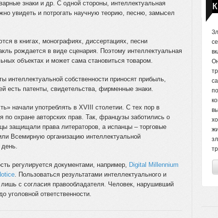
варные знаки и др. С одной стороны, интеллектуальная
жно увидеть и потрогать научную теорию, песню, замысел
З
тся в книгах, монографиях, диссертациях, песни
се
акль рождается в виде сценария. Поэтому интеллектуальная
вк
ьных объектах и может сама становиться товаром.
Он
тр
кты интеллектуальной собственности приносят прибыль,
са
ей есть патенты, свидетельства, фирменные знаки.
по
ко
ь» начали употреблять в XVIII столетии. С тех пор в
вы
 по охране авторских прав. Так, французы заботились о
хо
цы защищали права литераторов, а испанцы – торговые
жи
дили Всемирную организацию интеллектуальной
зл
 день.
тр
сть регулируется документами, например,
Digital Millennium
otice
. Пользоваться результатами интеллектуального и
 лишь с согласия правообладателя. Человек, нарушивший
 до уголовной ответственности.