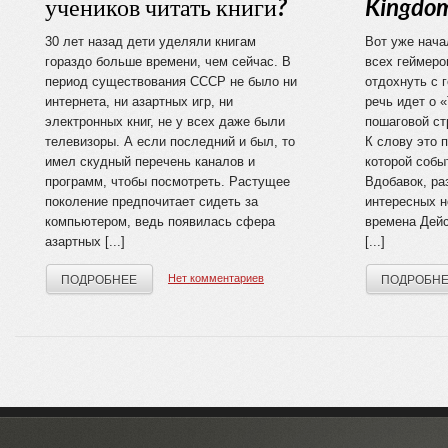
учеников читать книги?
Kingdom
30 лет назад дети уделяли книгам
Вот уже нача
гораздо больше времени, чем сейчас. В
всех геймеро
период существования СССР не было ни
отдохнуть с 
интернета, ни азартных игр, ни
речь идет о «
электронных книг, не у всех даже были
пошаговой ст
телевизоры. А если последний и был, то
К слову это п
имел скудный перечень каналов и
которой собы
программ, чтобы посмотреть. Растущее
Вдобавок, ра
поколение предпочитает сидеть за
интересных 
компьютером, ведь появилась сфера
времена Дейс
азартных [...]
[...]
Нет комментариев
ПОДРОБНЕЕ
ПОДРОБН