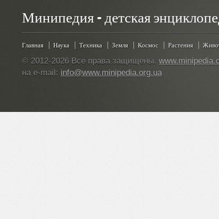
Минипедия - детская энциклопе
Главная
Наука
Техника
Земля
Космос
Растения
Живо
© 2012-2026 Все права защищены.
www.minipedia.o
на e-mail:
info@www.minipedia.org.ua