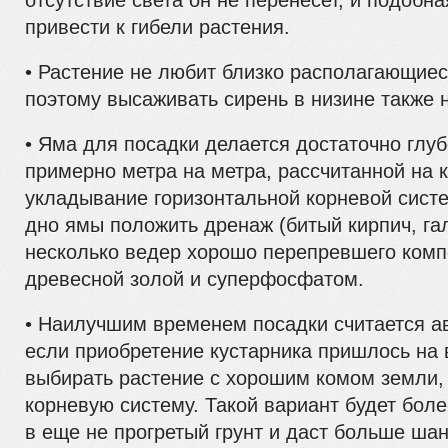
отсутствие света он не перенесет, и подобн
привести к гибели растения.
• Растение не любит близко располагающиес
поэтому высаживать сирень в низине также н
• Яма для посадки делается достаточно глуб
примерно метра на метра, рассчитанной на
укладывание горизонтальной корневой сист
дно ямы положить дренаж (битый кирпич, га
несколько ведер хорошо перепревшего компо
древесной золой и суперфосфатом.
• Наилучшим временем посадки считается ав
если приобретение кустарника пришлось на 
выбирать растение с хорошим комом земл
корневую систему. Такой вариант будет боле
в еще не прогретый грунт и даст больше ша