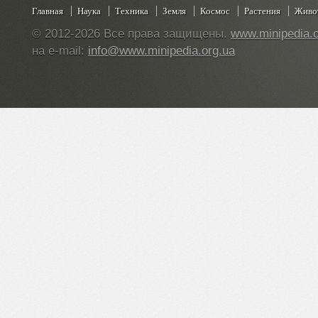
Главная
Наука
Техника
Земля
Космос
Растения
Живо
© 2012-2026 Все права защищены.
www.minipedia.o
на e-mail:
info@www.minipedia.org.ua