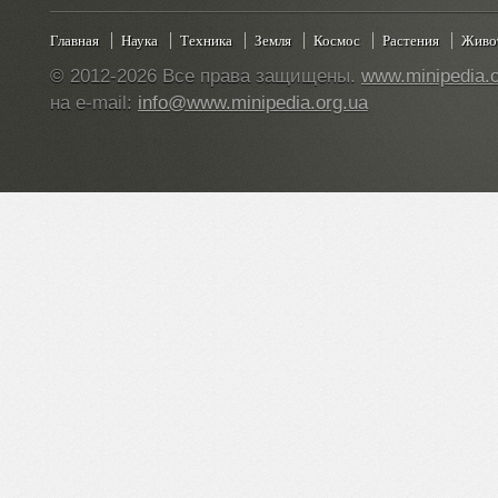
Главная
Наука
Техника
Земля
Космос
Растения
Живо
© 2012-2026 Все права защищены.
www.minipedia.o
на e-mail:
info@www.minipedia.org.ua