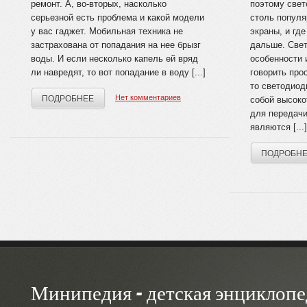
ремонт. А, во-вторых, насколько
поэтому свет
серьезной есть проблема и какой модели
столь популя
у вас гаджет. Мобильная техника не
экраны, и гд
застрахована от попадания на нее брызг
дальше. Све
воды. И если несколько капель ей вряд
особенности
ли навредят, то вот попадание в воду [...]
говорить про
то светодиод
Нет комментариев
ПОДРОБНЕЕ
собой высоко
для передачи
являются [...]
ПОДРОБН
Минипедия - детская энциклопе