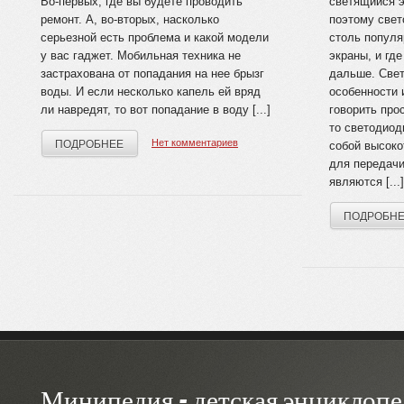
Во-первых, где вы будете проводить
светящийся э
ремонт. А, во-вторых, насколько
поэтому свет
серьезной есть проблема и какой модели
столь популя
у вас гаджет. Мобильная техника не
экраны, и гд
застрахована от попадания на нее брызг
дальше. Све
воды. И если несколько капель ей вряд
особенности
ли навредят, то вот попадание в воду [...]
говорить про
то светодиод
Нет комментариев
ПОДРОБНЕЕ
собой высоко
для передачи
являются [...]
ПОДРОБН
Минипедия - детская энциклопе