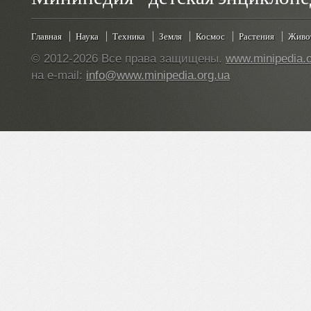
Главная
Наука
Техника
Земля
Космос
Растения
Живо
© 2012-2026 Все права защищены.
www.minipedia.o
на e-mail:
info@www.minipedia.org.ua