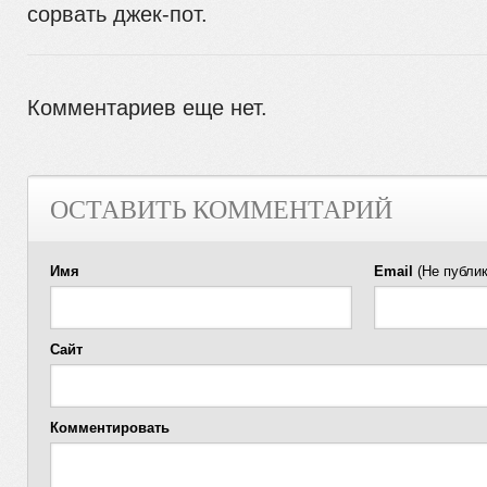
сорвать джек-пот.
Комментариев еще нет.
ОСТАВИТЬ КОММЕНТАРИЙ
Имя
Email
(Не публик
Сайт
Комментировать