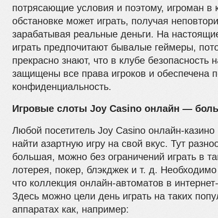
потрясающие условия и поэтому, игроман в
обстановке может играть, получая неповто
зарабатывая реальные деньги. На настоящи
играть предпочитают бывалые геймеры, пото
прекрасно знают, что в клубе безопасность 
защищены все права игроков и обеспечена 
конфиденциальность.
Игровые слоты Joy Casino онлайн — бол
Любой посетитель Joy Casino онлайн-казино
найти азартную игру на свой вкус. Тут разно
большая, можно без ограничений играть в та
лотерея, покер, блэкджек и т. д. Необходим
что коллекция онлайн-автоматов в интернет
Здесь можно цели день играть на таких поп
аппаратах как, например: