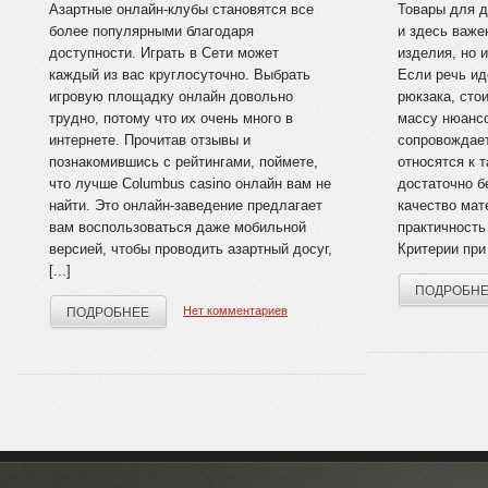
Азартные онлайн-клубы становятся все
Товары для 
более популярными благодаря
и здесь важе
доступности. Играть в Сети может
изделия, но 
каждый из вас круглосуточно. Выбрать
Если речь ид
игровую площадку онлайн довольно
рюкзака, сто
трудно, потому что их очень много в
массу нюансо
интернете. Прочитав отзывы и
сопровождает
познакомившись с рейтингами, поймете,
относятся к 
что лучше Columbus casino онлайн вам не
достаточно б
найти. Это онлайн-заведение предлагает
качество мат
вам воспользоваться даже мобильной
практичность
версией, чтобы проводить азартный досуг,
Критерии при [
[...]
ПОДРОБН
Нет комментариев
ПОДРОБНЕЕ