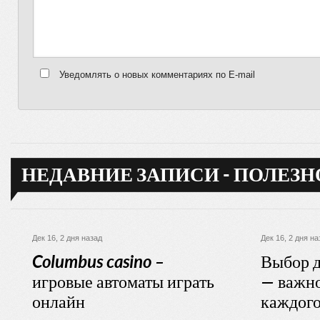
Уведомлять о новых комментариях по E-mail
НЕДАВНИЕ ЗАПИСИ - ПОЛЕЗН
Дек 16, 2 дня назад
Дек 16, 2 дня на
Columbus casino –
Выбор д
игровые автоматы играть
— важно
онлайн
каждого