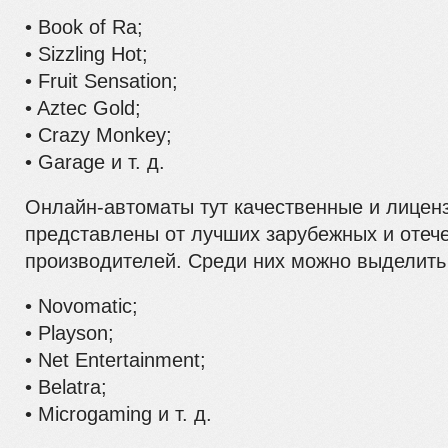
• Book of Ra;
• Sizzling Hot;
• Fruit Sensation;
• Aztec Gold;
• Crazy Monkey;
• Garage и т. д.
Онлайн-автоматы тут качественные и лицен
представлены от лучших зарубежных и отеч
производителей. Среди них можно выделить 
• Novomatic;
• Playson;
• Net Entertainment;
• Belatra;
• Microgaming и т. д.