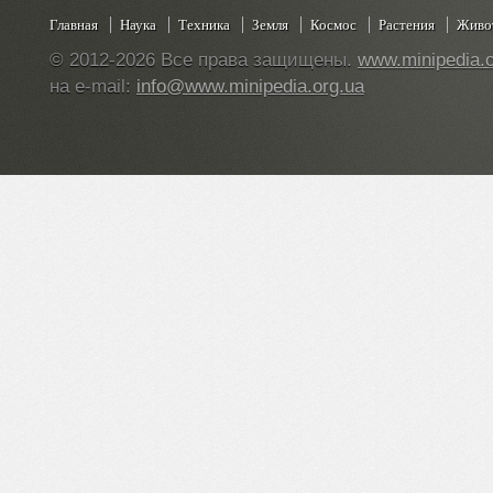
Главная
Наука
Техника
Земля
Космос
Растения
Живо
© 2012-2026 Все права защищены.
www.minipedia.o
на e-mail:
info@www.minipedia.org.ua