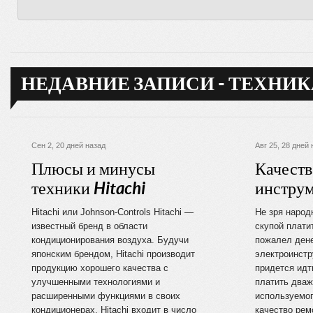
НЕДАВНИЕ ЗАПИСИ - ТЕХНИК
Сен 2, 20 дней назад
Авг 25, 28 дней
Плюсы и минусы
Качест
техники Hitachi
инстру
Hitachi или Johnson-Controls Hitachi —
Не зря народ
известный бренд в области
скупой плати
кондиционирования воздуха. Будучи
пожалел дене
японским брендом, Hitachi производит
электроинстр
продукцию хорошего качества с
придется идт
улучшенными технологиями и
платить дваж
расширенными функциями в своих
используемог
кондиционерах. Hitachi входит в число
качество рем