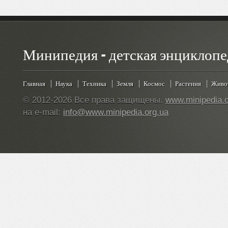
Минипедия - детская энциклопе
Главная
Наука
Техника
Земля
Космос
Растения
Живо
© 2012-2026 Все права защищены.
www.minipedia.o
на e-mail:
info@www.minipedia.org.ua