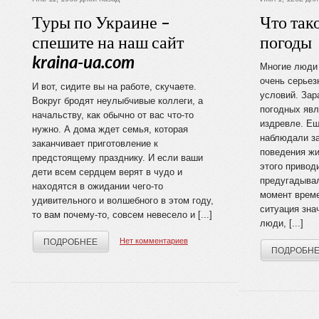
Туры по Украине –
Что так
спешите на наш сайт
погоды
kraina-ua.com
Многие люди 
очень серьез
И вот, сидите вы на работе, скучаете.
условий. Зар
Вокруг бродят неулыбчивые коллеги, а
погодных яв
начальству, как обычно от вас что-то
издревле. Ещ
нужно. А дома ждет семья, которая
наблюдали за
заканчивает приготовление к
поведения жи
предстоящему празднику. И если ваши
этого привод
дети всем сердцем верят в чудо и
предугадыва
находятся в ожидании чего-то
момент време
удивительного и волшебного в этом году,
ситуация зна
то вам почему-то, совсем невесело и [...]
люди, [...]
Нет комментариев
ПОДРОБНЕЕ
ПОДРОБН