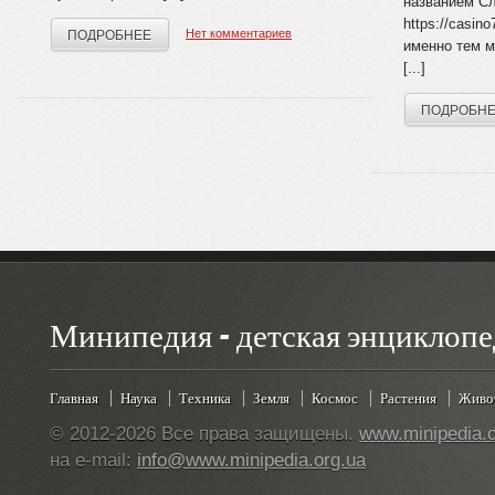
названием Сл
https://casin
Нет комментариев
ПОДРОБНЕЕ
именно тем м
[...]
ПОДРОБН
Минипедия - детская энциклопе
Главная
Наука
Техника
Земля
Космос
Растения
Живо
© 2012-2026 Все права защищены.
www.minipedia.o
на e-mail:
info@www.minipedia.org.ua