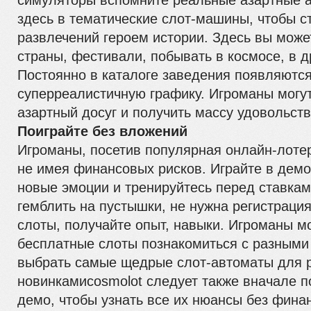
симуляторы вспомните реальные азартные а
здесь в тематические слот-машины, чтобы с
развлечений героем истории. Здесь вы може
страны, фестивали, побывать в космосе, в д
Постоянно в каталоге заведения появляютс
суперреалистичную графику. Игроманы могут
азартный досуг и получить массу удовольств
Поиграйте без вложений
Игроманы, посетив популярная онлайн-лотер
не имея финансовых рисков. Играйте в демо
новые эмоции и тренируйтесь перед ставкам
гемблить на пустышки, не нужна регистрация
слоты, получайте опыт, навыки. Игроманы мо
бесплатные слоты познакомиться с разными
выбрать самые щедрые слот-автоматы для р
новинкамиcosmolot следует также вначале п
демо, чтобы узнать все их нюансы без финан