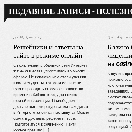
НЕДАВНИЕ ЗАПИСИ - ПОЛЕЗН
Дек 10, 3 дня назад
Дек 8, 4 дня наз
Решебники и ответы на
Казино 
сайте в режиме онлайн
лицензи
на casi
С появлением глобальной сети Интернет
жизнь общества упростилась во многих
Канули в про
сферах. Не исключением стали ученики
приходилось 
школ и студенты, которым больше не
исключительн
нужно проводить огромное количество
заведениях. 
времени в библиотеках, для поиска
сможет увлек
нужной информации. В свободном
подзаработат
доступе вся литература стала находится
жилом помещ
в Интернете за считанные минуты. Можно
виртуальном 
скачать доклады, рефераты, эссе.
какое-то поп
Подготовиться к сочинению. Найти
репутацией. 
нужное правило [...]