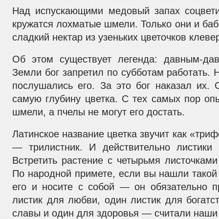
Над испускающими медовый запах соцвети
кружатся лохматые шмели. Только они и баб
сладкий нектар из узеньких цветочков клеве
Об этом существует легенда: давным-да
Земли бог запретил по субботам работать. 
послушались его. За это бог наказал их. 
самую глубину цветка. С тех самых пор оп
шмели, а пчелы не могут его достать.
Латинское название цветка звучит как «триф
— трилистник. И действительно листики 
Встретить растение с четырьмя листочками
По народной примете, если вы нашли такой
его и носите с собой — он обязательно п
листик для любви, один листик для богатс
славы и один для здоровья — считали наши