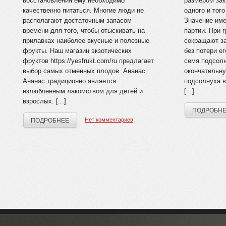
восстановления ему необходимо
размером зак
качественно питаться. Многие люди не
одного и того
располагают достаточным запасом
Значение име
времени для того, чтобы отыскивать на
партии. При 
прилавках наиболее вкусные и полезные
сокращают за
фрукты. Наш магазин экзотических
без потери ег
фруктов https://yesfrukt.com/ru предлагает
семя подсолн
выбор самых отменных плодов. Ананас
окончательн
Ананас традиционно является
подсолнуха в
излюбленным лакомством для детей и
[...]
взрослых. [...]
ПОДРОБН
Нет комментариев
ПОДРОБНЕЕ