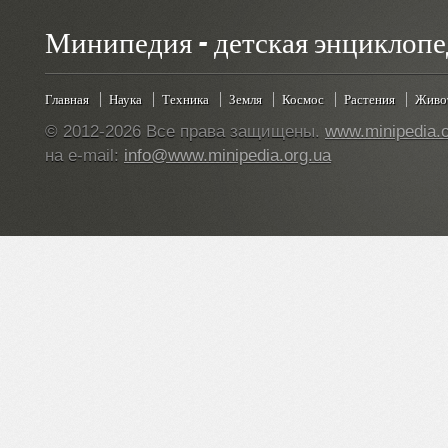
Минипедия - детская энциклопе
Главная
Наука
Техника
Земля
Космос
Растения
Живо
© 2012-2026 Все права защищены.
www.minipedia.o
на e-mail:
info@www.minipedia.org.ua