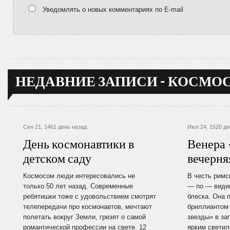
Уведомлять о новых комментариях по E-mail
НЕДАВНИЕ ЗАПИСИ - КОСМО
Сен 21, 1461 день назад
Июл 24, 1520 дн
День космонавтики в
Венера 
детском саду
вечерня
Космосом люди интересовались не
В честь римс
только 50 лет назад. Современные
— по — видим
ребятишки тоже с удовольствием смотрят
блеска. Она 
телепередачи про космонавтов, мечтают
бриллиантом 
полетать вокруг Земли, грезят о самой
звезды» в за
романтической профессии на свете. 12
ярким светил