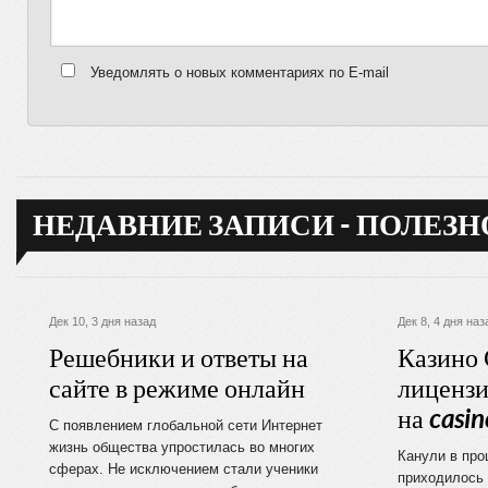
Уведомлять о новых комментариях по E-mail
НЕДАВНИЕ ЗАПИСИ - ПОЛЕЗН
Дек 10, 3 дня назад
Дек 8, 4 дня наз
Решебники и ответы на
Казино 
сайте в режиме онлайн
лицензи
на casi
С появлением глобальной сети Интернет
жизнь общества упростилась во многих
Канули в про
сферах. Не исключением стали ученики
приходилось 