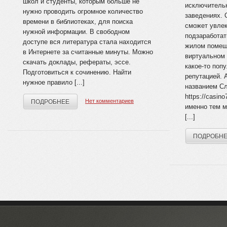
школ и студенты, которым больше не
исключительн
нужно проводить огромное количество
заведениях. 
времени в библиотеках, для поиска
сможет увлек
нужной информации. В свободном
подзаработат
доступе вся литература стала находится
жилом помещ
в Интернете за считанные минуты. Можно
виртуальном 
скачать доклады, рефераты, эссе.
какое-то поп
Подготовиться к сочинению. Найти
репутацией. 
нужное правило [...]
названием Сл
https://casin
Нет комментариев
ПОДРОБНЕЕ
именно тем м
[...]
ПОДРОБН