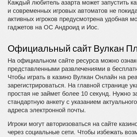
Каждый любитель азарта может запустить ка
и современных игровых автоматов не покид
активных игроков предусмотрена удобная м
гаджетов на ОС Андроид и Иос.
Официальный сайт Вулкан П
На официальном сайте ресурса можно ознак
представленными развлечениями в бесплат
Чтобы играть в казино Вулкан Онлайн на ре
зарегистрироваться. На главной странице ук
простая не займет более 10 секунд. Нужно з
стандартную анкету с указанием актуальног
адреса электронной почты.
Игроки могут авторизоваться на сайте кази
через социальные сети. Чтобы избежать воз