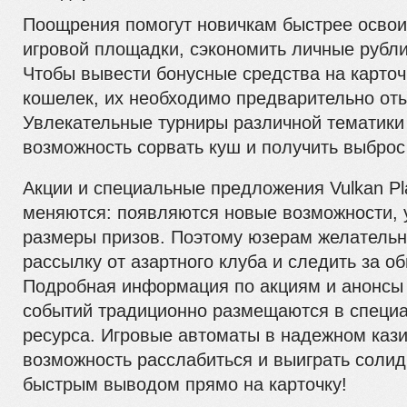
Поощрения помогут новичкам быстрее освои
игровой площадки, сэкономить личные рубл
Чтобы вывести бонусные средства на карточ
кошелек, их необходимо предварительно оты
Увлекательные турниры различной тематики
возможность сорвать куш и получить выброс
Акции и специальные предложения Vulkan Pl
меняются: появляются новые возможности,
размеры призов. Поэтому юзерам желательн
рассылку от азартного клуба и следить за о
Подробная информация по акциям и анонсы
событий традиционно размещаются в специ
ресурса. Игровые автоматы в надежном каз
возможность расслабиться и выиграть солид
быстрым выводом прямо на карточку!