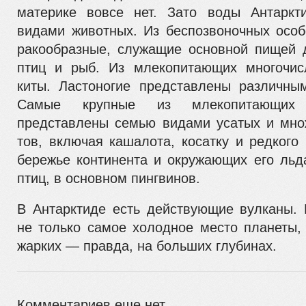
материке вовсе нет. Зато воды Антаркт
видами животных. Из беспозвоночных осо
ракообразные, служащие основной пищей 
птиц и рыб. Из млекопитающих многочисл
киты. Ластоногие представлены различны
Самые крупные из млекопитающих
представлены семью видами усатых и мно
тов, включая кашалота, косатку и редкого
бережье континента и окружающих его льд
птиц, в основном пингвинов.
В Антарктиде есть действующие вулканы.
не только самое холодное место планеты, 
жарких — правда, на больших глубинах.
Комментариев еще нет.