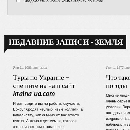
Уведомлять о новых комментариях по E-mail
НЕДАВНИЕ ЗАПИСИ - ЗЕМЛЯ
Янв 11, 1083 дня назад
Июл 1, 1277 дне
Туры по Украине –
Что так
спешите на наш сайт
погоды
kraina-ua.com
Многие люди 
очень серьез
И вот, сидите вы на работе, скучаете.
условий. Зар
Вокруг бродят неулыбчивые коллеги, а
погодных яв
начальству, как обычно от вас что-то
издревле. Ещ
нужно. А дома ждет семья, которая
наблюдали за
заканчивает приготовление к