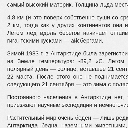
самый высокий материк. Толщина льда мест
4,8 км (и это поверх собственно суши со с
2 км, тогда как у других континентов она н
Летом лед вдоль берегов начинает оттаи
гигантскими кусками — айсбергами.
Зимой 1983 г. в Антарктиде была зарегистр
на Земле тем­пература: -89,2 «С. Летом
полярный день — солнце, вставшее 21 сент
22 марта. После этого оно не поднимается
следующего 21 сентября — это зима с поля
Постоянного населения в Антарктиде нет,
приезжают на­учные экспедиции и немногочи
Растительный мир очень беден — лишь редк
Антаркти­да бедна наземными животными