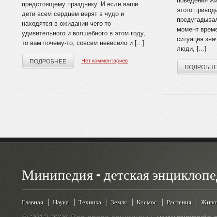
поведения жи
предстоящему празднику. И если ваши
этого привод
дети всем сердцем верят в чудо и
предугадыва
находятся в ожидании чего-то
момент време
удивительного и волшебного в этом году,
ситуация зна
то вам почему-то, совсем невесело и [...]
люди, [...]
Нет комментариев
ПОДРОБНЕЕ
ПОДРОБН
Минипедия - детская энциклопе
Главная
Наука
Техника
Земля
Космос
Растения
Живо