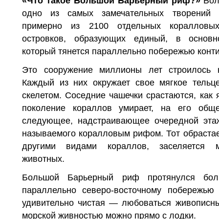
«Что такое Большой Барьерный риф?»
Бо
одно из самых замечательных творений п
примерно из 2100 отдельных коралло­в
островков, обра­зующих единый, в основн
который тянется параллельно по­бережью контин
Это сооружение миллионы лет строилось 
Каждый из них окружает свое мягкое тельце
скелетом. Соседние чашечки срастаются, как 
поколение кораллов умирает, на его об­щ
следующее, надстраивающее очередной этаж 
называемого коралловым рифом. Тот обрастает
другими видами кораллов, заселяется 
животных.
Большой Барьерный риф протянулся бо
параллельно севе­ро-восточному побережью
удивительно чистая — любовать­ся живописн
морской живностью можно прямо с лодки.