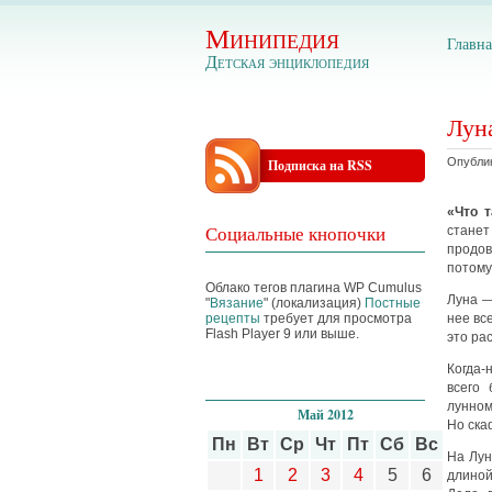
Минипедия
Главна
Детская энциклопедия
Лун
Опублик
Подписка на RSS
«
Что т
Социальные кнопочки
станет
продов
потому 
Облако тегов плагина WP Cumulus
Луна —
"
Вязание
" (локализация)
Постные
рецепты
требует для просмотра
нее вс
Flash Player 9 или выше.
это рас
Когда-
всего 
лунном
Май 2012
Но ска
Пн
Вт
Ср
Чт
Пт
Сб
Вс
На Лун
1
2
3
4
5
6
длиной