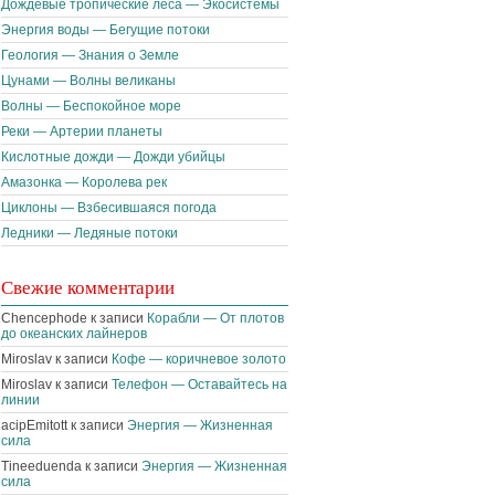
Дождевые тропические леса — Экосистемы
Энергия воды — Бегущие потоки
Геология — Знания о Земле
Цунами — Волны великаны
Волны — Беспокойное море
Реки — Артерии планеты
Кислотные дожди — Дожди убийцы
Амазонка — Королева рек
Циклоны — Взбесившаяся погода
Ледники — Ледяные потоки
Свежие комментарии
Chencephode к записи
Корабли — От плотов
до океанских лайнеров
Miroslav к записи
Кофе — коричневое золото
Miroslav к записи
Телефон — Оставайтесь на
линии
acipEmitott к записи
Энергия — Жизненная
сила
Tineeduenda к записи
Энергия — Жизненная
сила