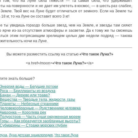
в том, что на Луне сила тяжести — та самая сила, что удерживает
ты на повер­хности и не дает им улететь в космос, — в шесть раз слабее,
 Зем­ле. Твой вес на Луне будет отличаться от земного. Если на Земле ты
 18 кг, то на Луне он составит всего 3 кг!
е ты увидишь гораздо больше звезд, чем на Земле, и звезды там сияют
о ярче из-за отсутствия атмосферы и засветки. Да к то­му же ты сможешь
ться этим потрясающим зрелищем целых две недели подряд — такова
жительность ночи на Луне.
Вы можете разместить ссылку на статью
«
Что такое Луна?
»
<a href=/moon>
«
Что такое Луна?
»
</a>
тите знать больше?
Энергия воды — Бегущие потоки
Роса — Бриллианты из воздуха
Банан — Дерево или трава?
Вещества — Твердые тела, жидкости, газы
Планеты — Небесные странники
Человекообразные — Родственники человека
Амазонка — Королева рек
Полуостров — Часть суши окруженная морем
Горы — Как образуются заоблачные высоты?
Субмарины — Стражи морских глубин
луна
,
Луна детская энциклопедия
,
Что такое Луна