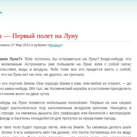
я
а — Первый полет на Луну
овано 27 Мар 2012 в рубрике «
Космос
»
акое Луна?
»
Тебе хотелось бы отправиться на Луну? Когда-нибудь это
 возможным. Астронавты уже побывали на Луне, взяв с собой запас
оль­ствия, воды и воздуха. Тебе тоже все это придется взять с собой,
что на Луне нет ни того, ни другого, ни третьего.
 это спутник Земли. Она гораздо ближе к нам, чем любая из планет, — до
его каких-нибудь 384 тыс. км. Космический корабль в состоя­нии преодолеть
стояние всего за двое суток.
нибудь на Луне появятся небольшие по­селения. Первые из них скорее
будут распо­лагаться под заполненным воздухом куполом. На­ходясь в
 городе, ты сможешь дышать без скафандра или баллонов с кислородом.
­фандр и баллоны понадобятся для прогулок за пре­делами города.
е твое тело будет гораздо легче, чем на Земле. Ты сможешь делать шаги
 более 3 м и забросить мяч так далеко, что почти потеряешь его из виду.