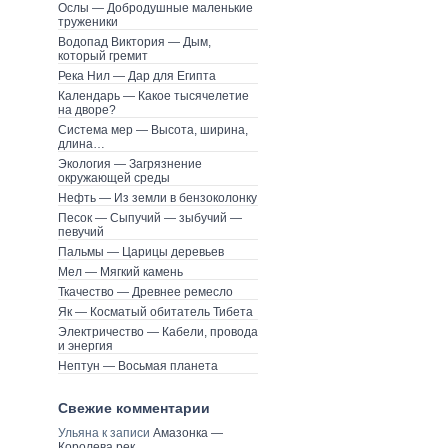
Ослы — Добродушные маленькие
труженики
Водопад Виктория — Дым,
который гремит
Река Нил — Дар для Египта
Календарь — Какое тысячелетие
на дворе?
Система мер — Высота, ширина,
длина…
Экология — Загрязнение
окружающей среды
Нефть — Из земли в бензоколонку
Песок — Сыпучий — зыбучий —
певучий
Пальмы — Царицы деревьев
Мел — Мягкий камень
Ткачество — Древнее ремесло
Як — Косматый обитатель Тибета
Электричество — Кабели, провода
и энергия
Нептун — Восьмая планета
Свежие комментарии
Ульяна к записи
Амазонка —
Королева рек