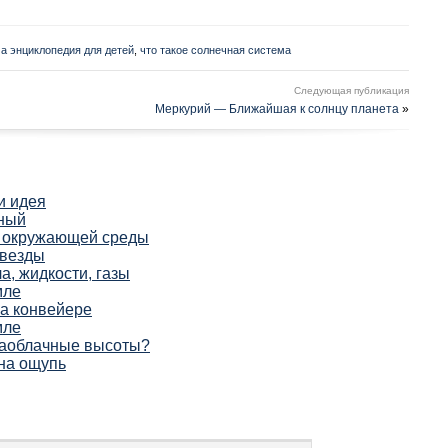
а энциклопедия для детей
,
что такое солнечная система
Следующая публикация
Меркурий — Ближайшая к солнцу планета
»
и идея
ный
е окружающей среды
звезды
, жидкости, газы
мле
а конвейере
мле
заоблачные высоты?
на ощупь