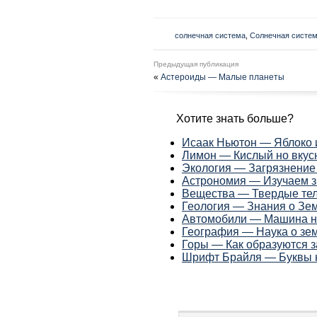
солнечная система
,
Солнечная систем
Предыдущая публикация
«
Астероиды — Малые планеты
Хотите знать больше?
Исаак Ньютон — Яблоко 
Лимон — Кислый но вкус
Экология — Загрязнени
Астрономия — Изучаем 
Вещества — Твердые тела
Геология — Знания о Зе
Автомобили — Машина н
География — Наука о зе
Горы — Как образуются 
Шрифт Брайля — Буквы 