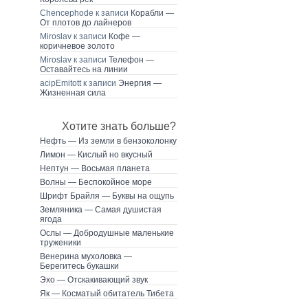
Chencephode к записи
Корабли —
От плотов до лайнеров
Miroslav к записи
Кофе —
коричневое золото
Miroslav к записи
Телефон —
Оставайтесь на линии
acipEmitott к записи
Энергия —
Жизненная сила
Хотите знать больше?
Нефть — Из земли в бензоколонку
Лимон — Кислый но вкусный
Нептун — Восьмая планета
Волны — Беспокойное море
Шрифт Брайля — Буквы на ощупь
Земляника — Самая душистая
ягода
Ослы — Добродушные маленькие
труженики
Венерина мухоловка —
Берегитесь букашки
Эхо — Отскакивающий звук
Як — Косматый обитатель Тибета