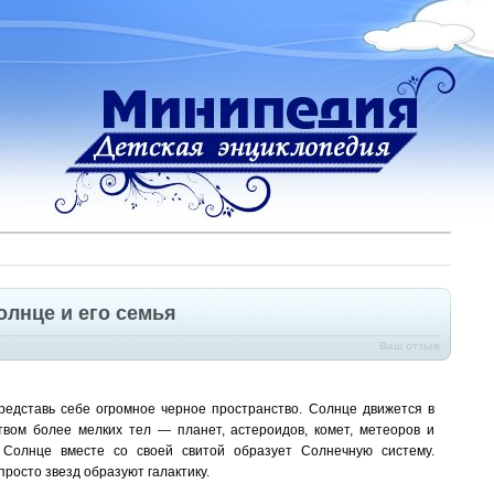
лнце и его семья
Ваш отзыв
едставь себе огромное черное пространство. Солнце дви­жется в
твом более мелких тел — планет, астероидов, комет, метеоров и
 Солнце вместе со своей свитой образует Солнечную систему.
росто звезд образу­ют галактику.