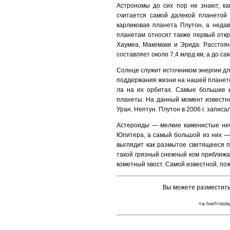
Астрономы до сих пор не знают, ка
считается самой далекой планетой 
карлико­вая планета Плутон, а неда
планетам относят также первый откр
Хаумеа, Макемаке и Эрида. Расстоя
составляет около 7,4 млрд км, а до с
Солнце служит источником энергии дл
поддержания жизни на нашей планете
ла на их орбитах. Самые большие 
планеты. На данный момент известно
Уран, Не­птун. Плутон в 2006 г. запис
Астероиды — мелкие каменистые неб
Юпитера, а самый большой из них — 
выглядит как размытое светящееся пя
такой грязный снеж­ный ком приближае
кометный хвост. Самой известной, пож
Вы можете разместить
<a href=/sol