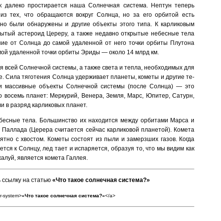
к далеко простирается наша Сол­нечная система. Нептун теперь
из тех, что обращаются вокруг Солнца, но за его орбитой есть
вно были обнаружены и другие объекты этого типа. К карликовым
ытый астеро­ид Цереру, а также недавно открытые небесные тела
ние от Солнца до самой удаленной от него точки орбиты Плутона
амой удаленной точки орби­ты Эриды — около 14 млрд км.
я всей Солнечной системы, а также света и тепла, необходимых для
. Сила тяготения Солнца удерживает планеты, кометы и другие те­
и массивные объекты Солнечной сис­темы (после Солнца) — это
 восемь планет: Меркурий, Венера, Земля, Марс, Юпитер, Сатурн,
али в разряд карликовых планет.
есные тела. Большинство их находится между орбитами Марса и
Паллада (Церера считается сейчас карликовой планетой). Комета
тно с хвостом. Ко­меты состоят из пыли и замерзших газов. Когда
тся к Солнцу, лед тает и испаряется, образуя то, что мы видим как
алуй, является комета Галлея.
 ссылку на статью
«
Что такое солнечная система?
»
ar-system>
«
Что такое солнечная система?
»
</a>