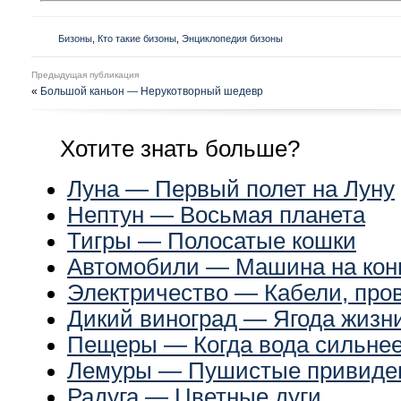
Бизоны
,
Кто такие бизоны
,
Энциклопедия бизоны
Предыдущая публикация
«
Большой каньон — Нерукотворный шедевр
Хотите знать больше?
Луна — Первый полет на Луну
Нептун — Восьмая планета
Тигры — Полосатые кошки
Автомобили — Машина на кон
Электричество — Кабели, пров
Дикий виноград — Ягода жизн
Пещеры — Когда вода сильнее
Лемуры — Пушистые привиде
Радуга — Цветные дуги