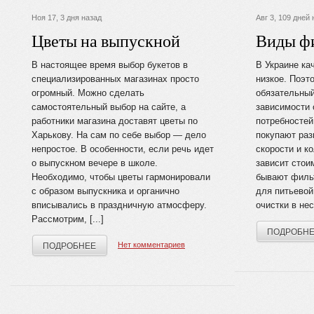
Ноя 17, 3 дня назад
Авг 3, 109 дней
Цветы на выпускной
Виды фи
В настоящее время выбор букетов в
В Украине ка
специализированных магазинах просто
низкое. Поэ
огромный. Можно сделать
обязательный
самостоятельный выбор на сайте, а
зависимости 
работники магазина доставят цветы по
потребностей
Харькову. На сам по себе выбор — дело
покупают раз
непростое. В особенности, если речь идет
скорости и к
о выпускном вечере в школе.
зависит стои
Необходимо, чтобы цветы гармонировали
бывают филь
с образом выпускника и органично
для питьевой
вписывались в праздничную атмосферу.
очистки в нес
Рассмотрим, [...]
ПОДРОБН
Нет комментариев
ПОДРОБНЕЕ