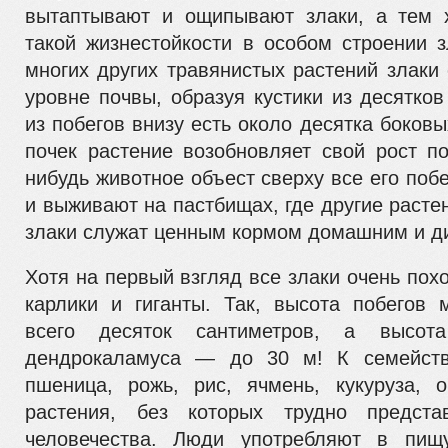
вытаптывают и ощипывают злаки,
а тем х
такой жизнестойкости в осо­бом строении 
многих других травянистых растений злаки
уровне почвы, образуя кустики из десятко
из по­бегов внизу есть около десятка боковы
почек растение возоб­новляет свой рост по
нибудь животное объест сверху все его побе
и выживают на пастбищах, где другие расте
злаки служат ценным кормом домашним и д
Хотя на первый взгляд все злаки очень похо
карлики и гиганты. Так, высота побегов 
всего десяток сантиметров, а высот
дендрокаламуса — до 30 м! К семейств
пшеница, рожь, рис, ячмень, кукуруза,
растения, без которых трудно предста
человечества. Люди употребляют в пи