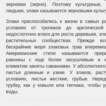
зерновки (зерно). Поэтому культурные,
людьми, зла­ки называются зерновыми культ
Злаки приспособились к жизни в самых р
условиях от тропиков до арктической
недостаточно влаги для роста деревь­ев, зл
растительных сообществах. Прежде в
бескрайние моря злаковых трав вперемеш
Американские степи называются прер
равнины с еще более засушливым и ж
климатом заняты саваннами. У абсолютного
листья длинные и узкие. У злаков, рас
условиях, листья жест­кие, грубые. Нер
трубку, как у ковыля или типчака, чтобы 
воды.