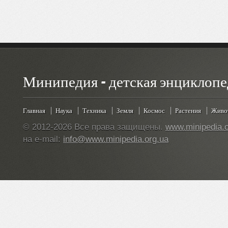
Минипедия - детская энциклопе
Главная
Наука
Техника
Земля
Космос
Растения
Живо
© 2012-2026 Все права защищены.
www.minipedia.o
на e-mail:
info@www.minipedia.org.ua